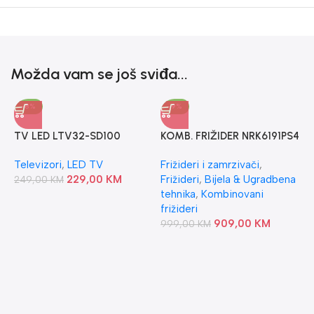
Možda vam se još sviđa...
-8%
-9%
TV LED LTV32-SD100
KOMB. FRIŽIDER NRK6191PS4
DAHUA – ANDROID
GORENJE
Televizori
,
LED TV
Frižideri i zamrzivači
,
229,00
KM
Frižideri
,
Bijela & Ugradbena
249,00
KM
tehnika
,
Kombinovani
frižideri
909,00
KM
999,00
KM
K
I
V
1