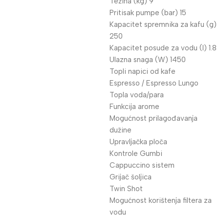
Težina (kg) 9
Pritisak pumpe (bar) 15
Kapacitet spremnika za kafu (g)
250
Kapacitet posude za vodu (l) 1.8
Ulazna snaga (W) 1450
Topli napici od kafe
Espresso / Espresso Lungo
Topla voda/para
Funkcija arome
Mogućnost prilagođavanja
dužine
Upravljačka ploča
Kontrole Gumbi
Cappuccino sistem
Grijač šoljica
Twin Shot
Mogućnost korištenja filtera za
vodu