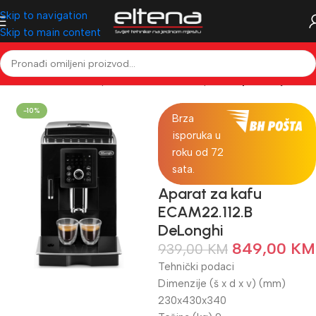
Skip to navigation
Skip to main content
četna
Mali kućanski aparati
Mali kućanski aparati
Spremanje kafe
-10%
Brza
isporuka u
roku od 72
sata.
Aparat za kafu
ECAM22.112.B
DeLonghi
849,00
KM
939,00
KM
Tehnički podaci
Dimenzije (š x d x v) (mm)
230x430x340