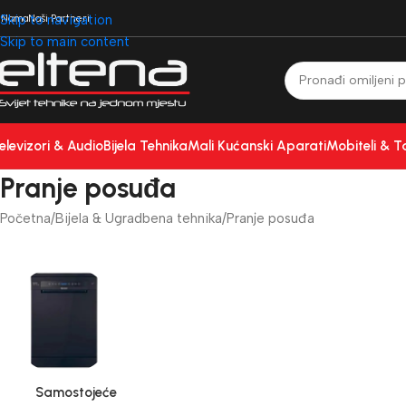
 Nama
Skip to navigation
Naši Partneri
Skip to main content
elevizori & Audio
Bijela Tehnika
Mali Kućanski Aparati
Mobiteli & T
Pranje posuđa
Početna
Bijela & Ugradbena tehnika
Pranje posuđa
Samostojeće