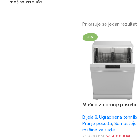
mašine za suđe
Prikazuje se jedan rezultat
-8%
Mašina za pranje posuđa
gorenje GS62040W
Bijela & Ugradbena tehnik
Pranje posuđa
,
Samostoje
mašine za suđe
649,00
KM
709,00
KM