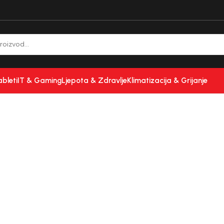
ableti
IT & Gaming
Ljepota & Zdravlje
Klimatizacija & Grijanje