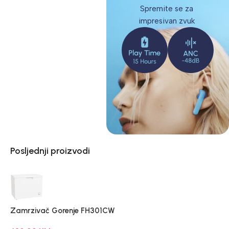
Spremite se za
impresivan zvuk
Posljednji proizvodi
Zamrzivač Gorenje FH301CW