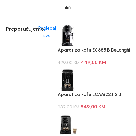
Preporučujemo
Pogledaj
sve
Aparat za kafu EC685.B DeLonghi
449,00
KM
499,00
KM
Aparat za kafu ECAM22.112.B
DeLonghi
849,00
KM
939,00
KM