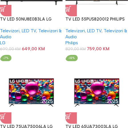
TV LED 50NU8E0B3LA LG
TV LED 55PUS820012 PHILIPS
Televizori
,
LED TV
,
Televizori &
Televizori
,
LED TV
,
Televizori &
Audio
Audio
LG
Philips
649,00
KM
759,00
KM
699,00
KM
829,00
KM
-7%
-12%
TV LED 75UA75006LA LG
TV LED 65UA73003LA LG