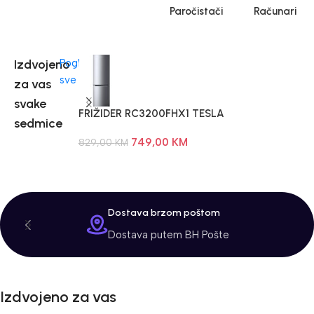
Veš mašina
Paročistači
Računari
po super cijenama
Izdvojeno
Pogledaj
sve
za vas
svake
FRIŽIDER RC3200FHX1 TESLA
K
sedmice
749,00
KM
829,00
KM
8
Dostava brzom poštom
Dostava putem BH Pošte
Izdvojeno za vas