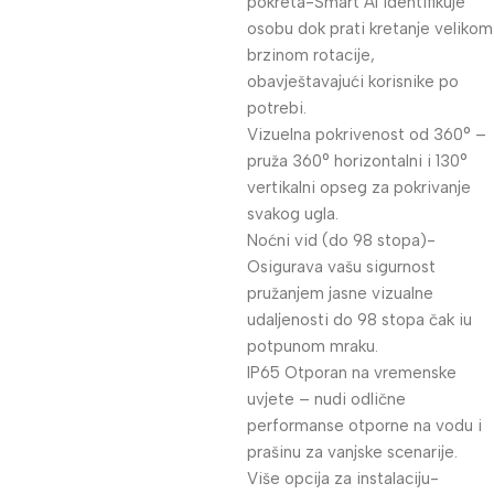
pokreta-Smart AI identifikuje
osobu dok prati kretanje velikom
brzinom rotacije,
obavještavajući korisnike po
potrebi.
Vizuelna pokrivenost od 360° –
pruža 360° horizontalni i 130°
vertikalni opseg za pokrivanje
svakog ugla.
Noćni vid (do 98 stopa)-
Osigurava vašu sigurnost
pružanjem jasne vizualne
udaljenosti do 98 stopa čak iu
potpunom mraku.
IP65 Otporan na vremenske
uvjete – nudi odlične
performanse otporne na vodu i
prašinu za vanjske scenarije.
Više opcija za instalaciju-