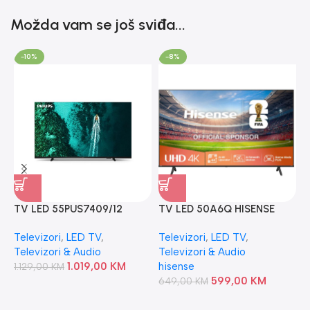
Možda vam se još sviđa...
-10%
-8%
TV LED 55PUS7409/12
TV LED 50A6Q HISENSE
PHILIPS
T
Televizori
,
LED TV
,
Televizori
,
LED TV
,
Televizori & Audio
Televizori & Audio
T
1.019,00
KM
hisense
1.129,00
KM
9
599,00
KM
649,00
KM