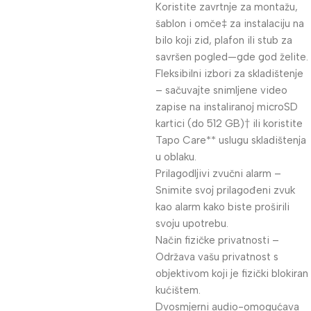
Koristite zavrtnje za montažu,
šablon i omče‡ za instalaciju na
bilo koji zid, plafon ili stub za
savršen pogled—gde god želite.
Fleksibilni izbori za skladištenje
– sačuvajte snimljene video
zapise na instaliranoj microSD
kartici (do 512 GB)† ili koristite
Tapo Care** uslugu skladištenja
u oblaku.
Prilagodljivi zvučni alarm –
Snimite svoj prilagođeni zvuk
kao alarm kako biste proširili
svoju upotrebu.
Način fizičke privatnosti –
Održava vašu privatnost s
objektivom koji je fizički blokiran
kućištem.
Dvosmjerni audio-omogućava