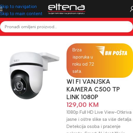
Skip to navigation
Skip to main content
Početna
Smart Home
Brza
isporuka u
roku od 72
sata.
WI FI VANJSKA
KAMERA C500 TP
LINK 1080P
129,00
KM
1080p Full HD Live View-Otkriva
jasne i oštre slike sa više detalja.
Detekcija osoba i praćenje