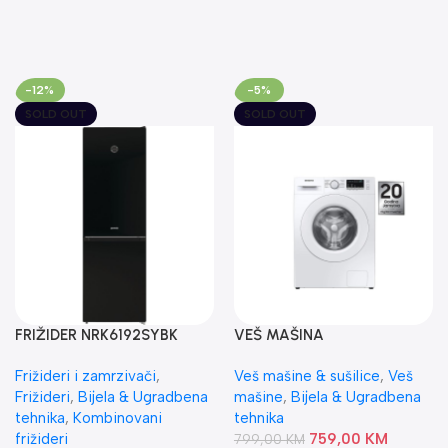
-12%
-5%
SOLD OUT
SOLD OUT
FRIŽIDER NRK6192SYBK
VEŠ MAŠINA
GORENJE
WW70T4040EE1 SAMSUNG
Frižideri i zamrzivači
,
Veš mašine & sušilice
,
Veš
Frižideri
,
Bijela & Ugradbena
mašine
,
Bijela & Ugradbena
tehnika
,
Kombinovani
tehnika
frižideri
759,00
KM
799,00
KM