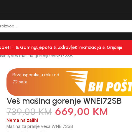
ableti
IT & Gaming
Ljepota & Zdravlje
Klimatizacija & Grijanje
šine
Veš mašina gorenje WNEI72SB
Brza isporuka u roku od
72 sata.
Veš mašina gorenje WNEI72SB
669,00
KM
739,00
KM
Nema na zalihi
Mašina za pranje veša WNEI72SB