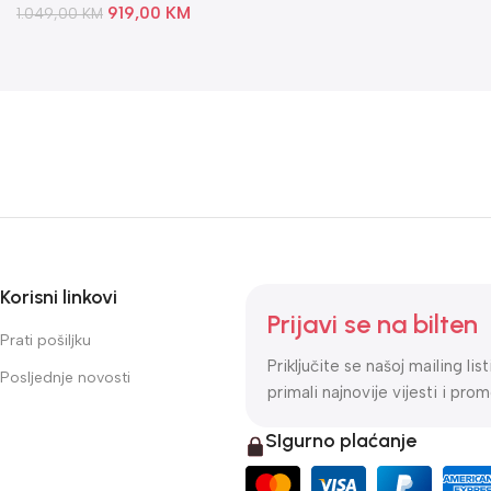
919,00
KM
1.049,00
KM
Korisni linkovi
Prijavi se na bilten
Prati pošiljku
Priključite se našoj mailing lis
Posljednje novosti
primali najnovije vijesti i prom
SIgurno plaćanje