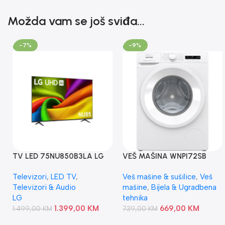
Možda vam se još sviđa...
-7%
-9%
TV LED 75NU850B3LA LG
VEŠ MAŠINA WNPI72SB
GORENJE
Televizori
,
LED TV
,
Veš mašine & sušilice
,
Veš
Televizori & Audio
mašine
,
Bijela & Ugradbena
LG
tehnika
1.399,00
KM
669,00
KM
1.499,00
KM
739,00
KM