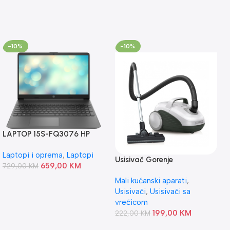
-10%
-10%
LAPTOP 15S-FQ3076 HP
8/256GB
Laptopi i oprema
,
Laptopi
Usisivač Gorenje
659,00
KM
729,00
KM
VC2221GLW
Mali kućanski aparati
,
Usisivači
,
Usisivači sa
vrećicom
199,00
KM
222,00
KM