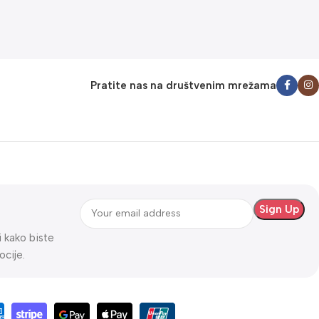
Pratite nas na društvenim mrežama
ti kako biste
ocije.