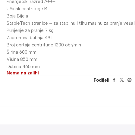
Energetski razred A+++
Učinak centrifuge B
Boja Bijela
StableTech stranice – za stabilnu i tihu mašinu za pranje veša
Punjenje za pranje 7 kg
Zapremina bubnja 49 l
Broj obrtaja centrifuge 1200 obr/min
Širina 600 mm
Visina 850 mm
Dubina 465 mm
Nema na zalihi
Podijeli: