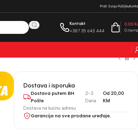
Prati Svoju Pošiljku
Konta
Kontakt
0,00
K
0
items
+387 35 643 444
Dostava i isporuka
Dostava putem BH
2-3
Od 20,00
Pošte
Dana
KM
Dostava na kućnu adresu.
Garancija na sve prodane uređaje.