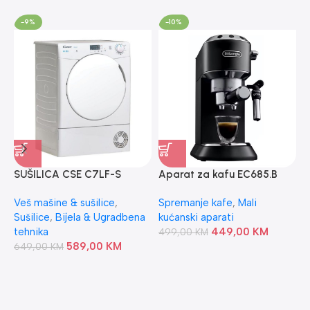
-9%
-10%
SUŠILICA CSE C7LF-S
Aparat za kafu EC685.B
T
CANDY
DeLonghi
Veš mašine & sušilice
,
Spremanje kafe
,
Mali
T
Sušilice
,
Bijela & Ugradbena
kućanski aparati
3
tehnika
449,00
KM
499,00
KM
589,00
KM
649,00
KM