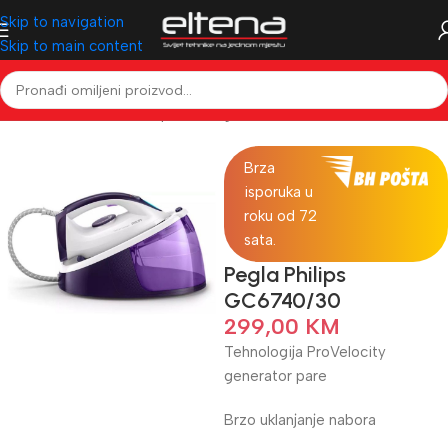
Skip to navigation
Skip to main content
Početna
Mali kućanski aparati
Pegle
Parne stanice
Brza
isporuka u
roku od 72
sata.
Pegla Philips
GC6740/30
299,00
KM
Tehnologija ProVelocity
generator pare
Brzo uklanjanje nabora