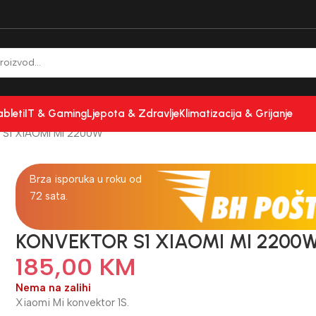
ableti
IT & Gaming
Ljepota & Zdravlje
Klimatizacija & Grijanje
S1 XIAOMI MI 2200W
Brza isporuka u roku od
72 sata.
KONVEKTOR S1 XIAOMI MI 2200
185,00
KM
Nema na zalihi
Xiaomi Mi konvektor 1S.