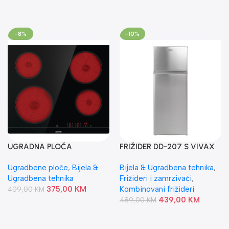
-8%
-10%
UGRADNA PLOČA
FRIŽIDER DD-207 S VIVAX
ECT601FM GORENJE
Ugradbene ploče
,
Bijela &
Bijela & Ugradbena tehnika
,
Ugradbena tehnika
Frižideri i zamrzivači
,
375,00
KM
Kombinovani frižideri
409,00
KM
439,00
KM
489,00
KM