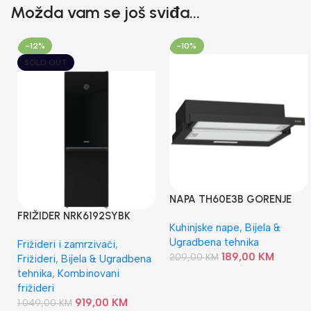
Možda vam se još sviđa...
-12%
-10%
SOLD OUT
NAPA TH60E3B GORENJE
FRIŽIDER NRK6192SYBK
Kuhinjske nape
,
Bijela &
GORENJE
Ugradbena tehnika
Frižideri i zamrzivači
,
189,00
KM
209,00
KM
Frižideri
,
Bijela & Ugradbena
tehnika
,
Kombinovani
frižideri
919,00
KM
1.049,00
KM