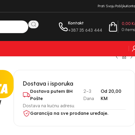
Prati Svoju Pošiljku
Konta
Kontakt
0,00
K
0
items
+387 35 643 444
Dostava i isporuka
Dostava putem BH
2-3
Od 20,00
Pošte
Dana
KM
W
Dostava na kućnu adresu.
Garancija na sve prodane uređaje.