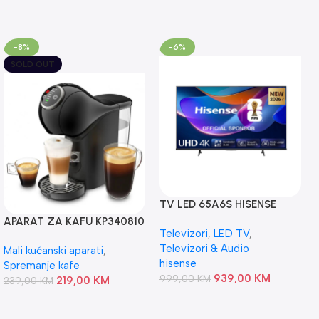
-8%
-6%
SOLD OUT
TV LED 65A6S HISENSE
APARAT ZA KAFU KP340810
Televizori
,
LED TV
,
KRUPS
Televizori & Audio
Mali kućanski aparati
,
hisense
Spremanje kafe
939,00
KM
999,00
KM
219,00
KM
239,00
KM