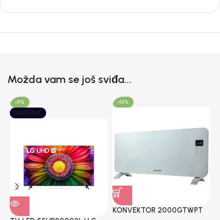
Možda vam se još sviđa...
-11%
-13%
SOLD OUT
KONVEKTOR 2000GTWPT
S