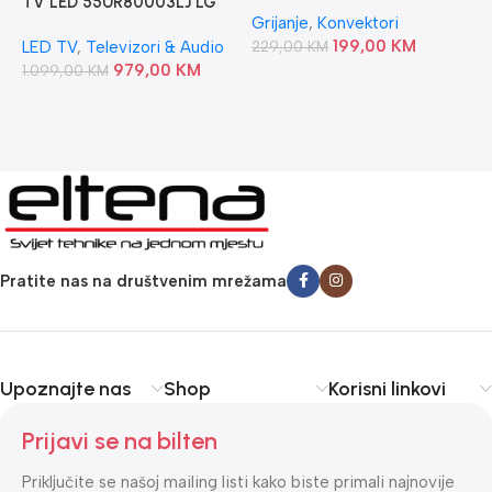
GORENJE
TV LED 55UR80003LJ LG
Grijanje
,
Konvektori
V
199,00
KM
S
LED TV
,
Televizori & Audio
229,00
KM
t
979,00
KM
1.099,00
KM
7
Pratite nas na društvenim mrežama
Upoznajte nas
Shop
Korisni linkovi
Prijavi se na bilten
Priključite se našoj mailing listi kako biste primali najnovije