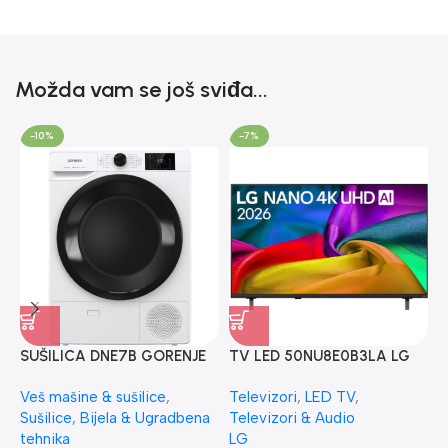
Možda vam se još sviđa...
-10%
-7%
SUŠILICA DNE7B GORENJE
TV LED 50NU8E0B3LA LG
F
Veš mašine & sušilice
,
Televizori
,
LED TV
,
L
Sušilice
,
Bijela & Ugradbena
Televizori & Audio
F
tehnika
LG
F