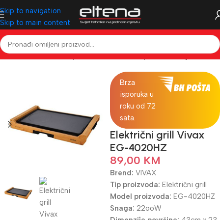
Skip to navigation
Skip to main content
očetna
Mali kućanski aparati
Mali kućanski aparati
Roštilji i tosteri
Brza
isporuka u
roku od 72
sata.
Električni grill Vivax
EG-4020HZ
89,00
KM
Brend:
VIVAX
Tip proizvoda:
Električni grill
Model proizvoda:
EG-4020HZ
Snaga:
22ooW