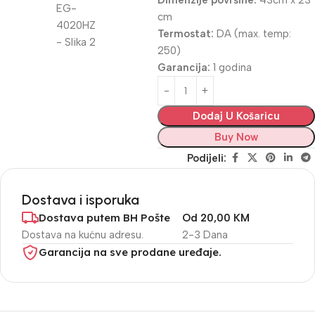
Dimenzije površine:
43cm x 23
cm
Termostat:
DA (max. temp:
250)
Garancija:
1 godina
Dodaj U Košaricu
Buy Now
Podijeli:
Dostava i isporuka
Dostava putem BH Pošte
Od 20,00 KM
Dostava na kućnu adresu.
2-3 Dana
Garancija na sve prodane uređaje.