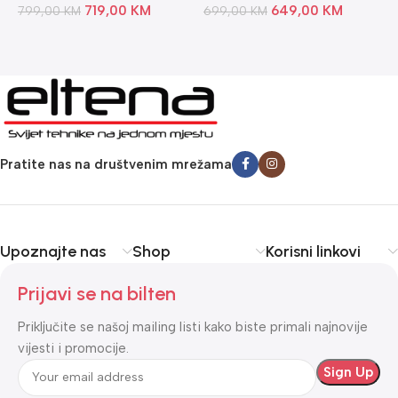
719,00
KM
649,00
KM
799,00
KM
699,00
KM
t
4
Pratite nas na društvenim mrežama
Upoznajte nas
Shop
Korisni linkovi
Prijavi se na bilten
Priključite se našoj mailing listi kako biste primali najnovije
vijesti i promocije.