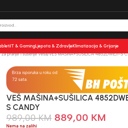
ableti
IT & Gaming
Ljepota & Zdravlje
Klimatizacija & Grijanje
 za pranje i sušenje veša
VEŠ MAŠINA+SUŠILICA 4852DWE/1-S 
Brza isporuka u roku od
72 sata.
VEŠ MAŠINA+SUŠILICA 4852DWE
S CANDY
889,00
KM
989,00
KM
Nema na zalihi