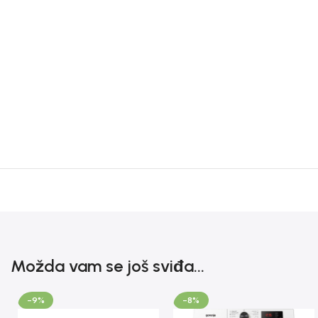
Možda vam se još sviđa...
-9%
-8%