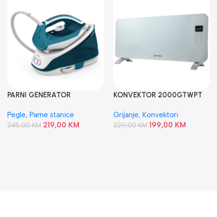
PARNI GENERATOR
KONVEKTOR 2000GTWPT
SV6115E0 TEFAL
GORENJE
Pegle
,
Parne stanice
Grijanje
,
Konvektori
219,00
KM
199,00
KM
245,00
KM
229,00
KM