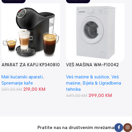
APARAT ZA KAFU KP340810
VEŠ MAŠINA WM-F10042
KRUPS
EU QUADRO
Mali kućanski aparati
,
Veš mašine & sušilice
,
Veš
Spremanje kafe
mašine
,
Bijela & Ugradbena
219,00
KM
tehnika
239,00
KM
399,00
KM
449,00
KM
Pratite nas na društvenim mrežama