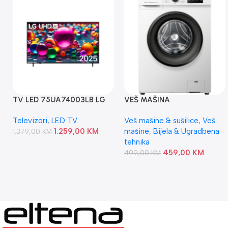
TV LED 75UA74003LB LG
VEŠ MAŠINA
WNHVB6X2SDS GORENJE
Televizori
,
LED TV
Veš mašine & sušilice
,
Veš
1.259,00
KM
mašine
,
Bijela & Ugradbena
1.379,00
KM
tehnika
459,00
KM
499,00
KM