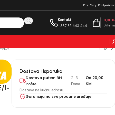
Prati Svoju Pošiljku
Konta
Kontakt
0,00
K
0
items
+387 35 643 444
CANDY
Dostava i isporuka
Dostava putem BH
2-3
Od 20,00
Pošte
Dana
KM
/1-
Dostava na kućnu adresu.
Garancija na sve prodane uređaje.