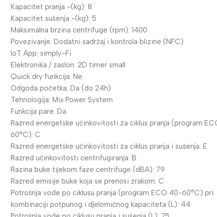
Kapacitet pranja -(kg): 8
Kapacitet sušenja -(kg): 5
Maksimalna brzina centrifuge (rpm): 1400
Povezivanje: Dodatni sadržaj i kontrola blizine (NFC)
IoT App: simply-Fi
Elektronika / zaslon: 2D timer small
Quick dry funkcija: Ne
Odgoda početka: Da (do 24h)
Tehnologija: Mix Power System
Funkcija pare: Da
Razred energetske učinkovitosti za ciklus pranja (program E
60°C): C
Razred energetske učinkovitosti za ciklus pranja i sušenja: E
Razred učinkovitosti centrifugiranja: B
Razina buke tijekom faze centrifuge (dBA): 79
Razred emisije buke koja se prenosi zrakom: C
Potrošnja vode po ciklusu pranja (program ECO 40-60°C) pri
kombinaciji potpunog i djelomičnog kapaciteta (L): 44
Potrošnja vode po ciklusu pranja i sušenja (L): 75