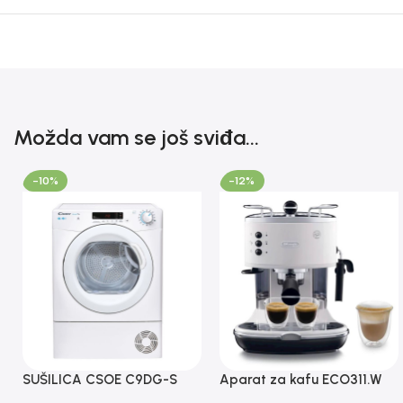
Možda vam se još sviđa...
-10%
-12%
SUŠILICA CSOE C9DG-S
Aparat za kafu ECO311.W
CANDY
DeLonghi