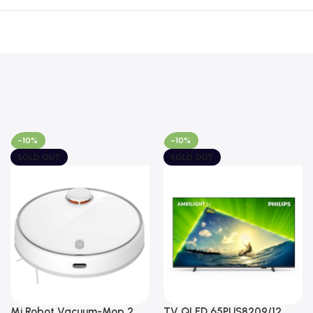
-10%
-10%
SOLD OUT
SOLD OUT
Mi Robot Vacuum-Mop 2
TV QLED 65PUS8209/12