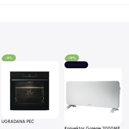
-11%
-19%
SOLD OUT
UGRADANA PEĆ
BOS6737E06B GORENJE
Konvektor Gorenje 2000MP