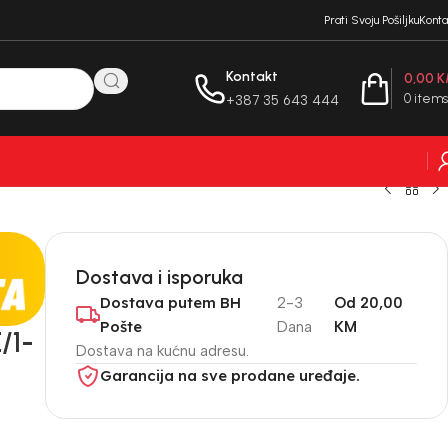
Prati Svoju Pošiljku
Konta
Kontakt
0,00
K
0
items
+387 35 643 444
Dostava i isporuka
Dostava putem BH
2-3
Od 20,00
Pošte
Dana
KM
/1-
Dostava na kućnu adresu.
Garancija na sve prodane uređaje.