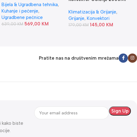
Bijela & Ugradbena tehnika
,
OPTIHEAT
Kuhanje i pečenje
,
Klimatizacija & Grijanje
,
Ugradbene pećnice
Grijanje
,
Konvektori
569,00
KM
639,00
KM
145,00
KM
179,00
KM
Pratite nas na društvenim mrežama
ti kako biste
ocije.