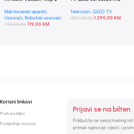
Pro
PHILIPS
Mali kućanski aparati
,
Televizori
,
QLED TV
Usisivači
,
Robotski usisivači
1.399,00
KM
1.559,00
KM
719,00
KM
799,00
KM
Korisni linkovi
Prijavi se na bilten
Prati pošiljku
Priključite se našoj mailing lis
Posljednje novosti
primali najnovije vijesti i prom