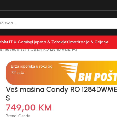
ableti
IT & Gaming
Ljepota & Zdravlje
Klimatizacija & Grijanje
šine
Veš mašina Candy RO 1284DWME/1-S
Brza isporuka u roku od
72 sata.
Veš mašina Candy RO 1284DWME
S
749,00
KM
Brend: Candy