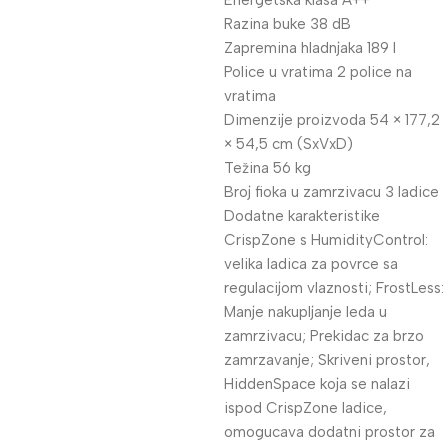
Energetska klasa A++
Razina buke 38 dB
Zapremina hladnjaka 189 l
Police u vratima 2 police na
vratima
Dimenzije proizvoda 54 × 177,2
× 54,5 cm (SxVxD)
Težina 56 kg
Broj fioka u zamrzivacu 3 ladice
Dodatne karakteristike
CrispZone s HumidityControl:
velika ladica za povrce sa
regulacijom vlaznosti; FrostLess:
Manje nakupljanje leda u
zamrzivacu; Prekidac za brzo
zamrzavanje; Skriveni prostor,
HiddenSpace koja se nalazi
ispod CrispZone ladice,
omogucava dodatni prostor za