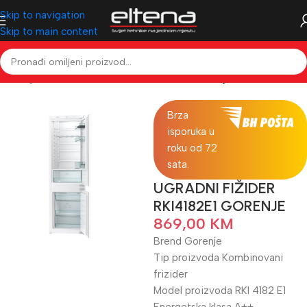
Skip to navigation
Skip to main content
ela & Ugradbena tehnika
Frižideri i zamrzivači
Ugradbeni frižideri
Brza
isporuka u
roku od 72
sata.
UGRADNI FIŽIDER
RKI4182E1 GORENJE
869,00
KM
Brend Gorenje
Tip proizvoda Kombinovani
frizider
Model proizvoda RKI 4182 E1