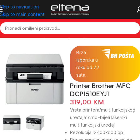
Skip to navigation
Skip to main content
Početna
IT & Gaming
Računari i periferija
Printeri
Brza
isporuka u
roku od 72
sata.
Printer Brother MFC
DCP1510EYJ1
319,00
KM
Vrsta printera/multifunkcijskog
uređaja: crno-bijeli laserski
multifunkcijski uređaj
Rezolucija: 2400×600 dpi