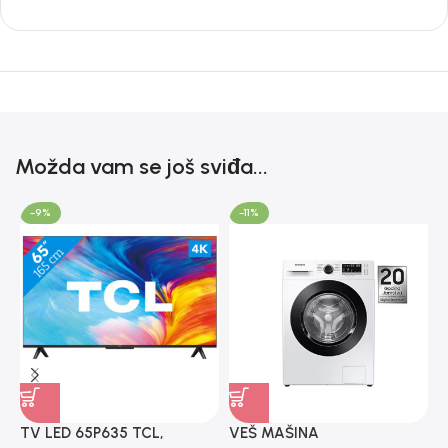
Možda vam se još sviđa...
-9%
-11%
TV LED 65P635 TCL,
VEŠ MAŠINA
V