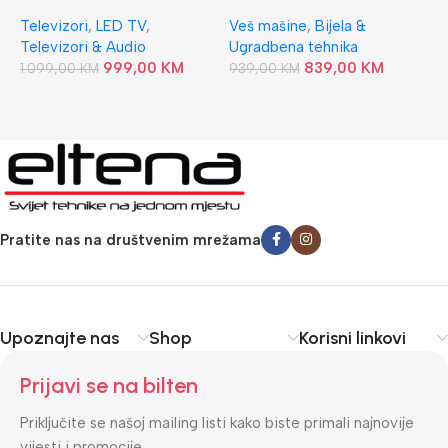
Android 11
WW90T4040CE1LE
W
Televizori
,
LED TV
,
Veš mašine
,
Bijela &
V
SAMSUNG
Televizori & Audio
Ugradbena tehnika
m
999,00
KM
839,00
KM
t
1.099,00
KM
939,00
KM
7
Pratite nas na društvenim mrežama
Upoznajte nas
Shop
Korisni linkovi
Prijavi se na bilten
Priključite se našoj mailing listi kako biste primali najnovije
vijesti i promocije.