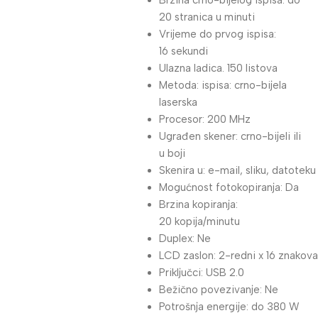
Brzina crno-bijelog ispisa: do
20 stranica u minuti
Vrijeme do prvog ispisa:
16 sekundi
Ulazna ladica. 150 listova
Metoda: ispisa: crno-bijela
laserska
Procesor: 200 MHz
Ugrađen skener: crno-bijeli ili
u boji
Skenira u: e-mail, sliku, datoteku
Mogućnost fotokopiranja: Da
Brzina kopiranja:
20 kopija/minutu
Duplex: Ne
LCD zaslon: 2-redni x 16 znakova
Priključci: USB 2.0
Bežično povezivanje: Ne
Potrošnja energije: do 380 W