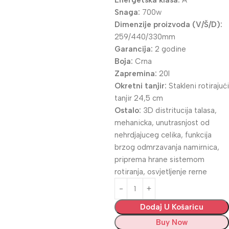
Energetska klasa:
A
Snaga:
700w
Dimenzije proizvoda (V/Š/D):
259/440/330mm
Garancija:
2 godine
Boja:
Crna
Zapremina:
20l
Okretni tanjir:
Stakleni rotirajući
tanjir 24,5 cm
Ostalo:
3D distritucija talasa,
mehanicka, unutrasnjost od
nehrdjajuceg celika, funkcija
brzog odmrzavanja namirnica,
priprema hrane sistemom
rotiranja, osvjetljenje rerne
Dodaj U Košaricu
Buy Now