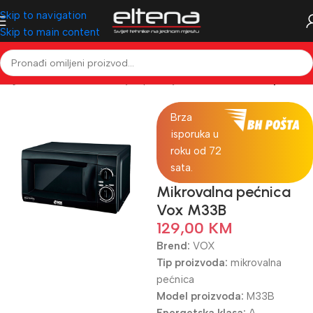
Skip to navigation
Skip to main content
 & Ugradbena tehnika
Kuhanje i pečenje
Mikrovalne i mini pećnice
Brza
isporuka u
roku od 72
sata.
Mikrovalna pećnica
Vox M33B
129,00
KM
Brend:
VOX
Tip proizvoda:
mikrovalna
pećnica
Model proizvoda:
M33B