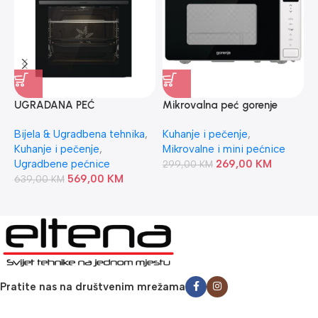
UGRADANA PEĆ
Mikrovalna peć gorenje
P
BOS6737E06B GORENJE
MO20S4W
X
Bijela & Ugradbena tehnika
,
Kuhanje i pečenje
,
K
Kuhanje i pečenje
,
Mikrovalne i mini pećnice
U
Ugradbene pećnice
269,00
KM
299,00
KM
3
569,00
KM
639,00
KM
Pratite nas na društvenim mrežama