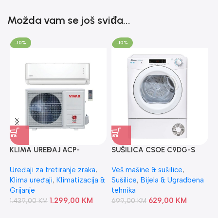
Možda vam se još sviđa...
-10%
-10%
KLIMA UREĐAJ ACP-
SUŠILICA CSOE C9DG-S
P
18CH50AEGIS VIVAX
CANDY
P
Uređaji za tretiranje zraka
,
Veš mašine & sušilice
,
U
Klima uređaji
,
Klimatizacija &
Sušilice
,
Bijela & Ugradbena
P
Grijanje
tehnika
4
1.299,00
KM
629,00
KM
1.439,00
KM
699,00
KM