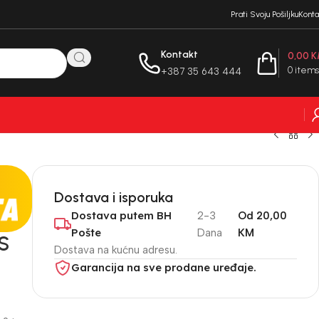
Prati Svoju Pošiljku
Konta
Kontakt
0,00
K
0
items
+387 35 643 444
Dostava i isporuka
Dostava putem BH
2-3
Od 20,00
Pošte
Dana
KM
S
Dostava na kućnu adresu.
Garancija na sve prodane uređaje.