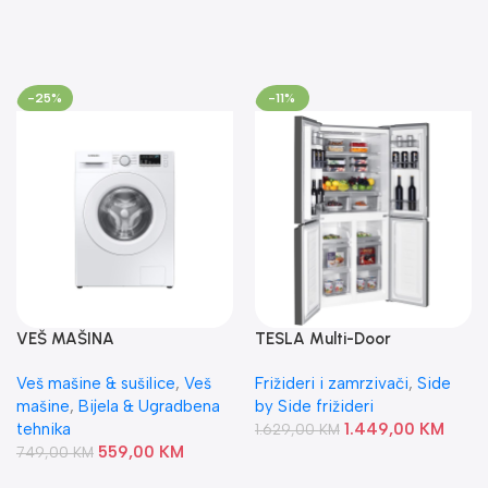
-25%
-11%
VEŠ MAŠINA
TESLA Multi-Door
WW90T4020EE1LE
RM4700FHB
Veš mašine & sušilice
,
Veš
Frižideri i zamrzivači
,
Side
SAMSUNG
mašine
,
Bijela & Ugradbena
by Side frižideri
tehnika
1.449,00
KM
1.629,00
KM
559,00
KM
749,00
KM