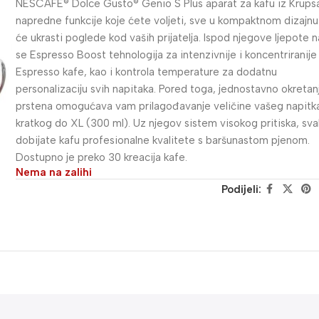
NESCAFÉ® Dolce Gusto® Genio S Plus aparat za kafu iz Krups
napredne funkcije koje ćete voljeti, sve u kompaktnom dizajnu 
će ukrasti poglede kod vaših prijatelja. Ispod njegove ljepote n
se Espresso Boost tehnologija za intenzivnije i koncentriranije
Espresso kafe, kao i kontrola temperature za dodatnu
personalizaciju svih napitaka. Pored toga, jednostavno okreta
prstena omogućava vam prilagođavanje veličine vašeg napitk
kratkog do XL (300 ml). Uz njegov sistem visokog pritiska, sva
dobijate kafu profesionalne kvalitete s baršunastom pjenom.
Dostupno je preko 30 kreacija kafe.
Nema na zalihi
Podijeli: