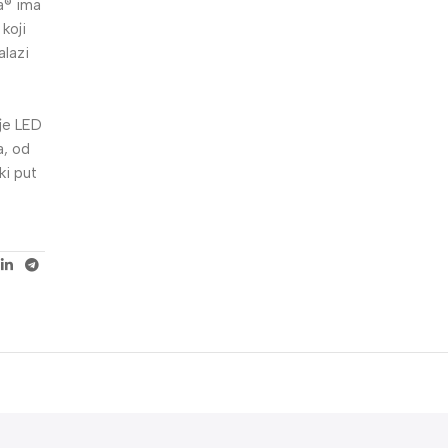
a® ima
koji
alazi
nje LED
a, od
ki put