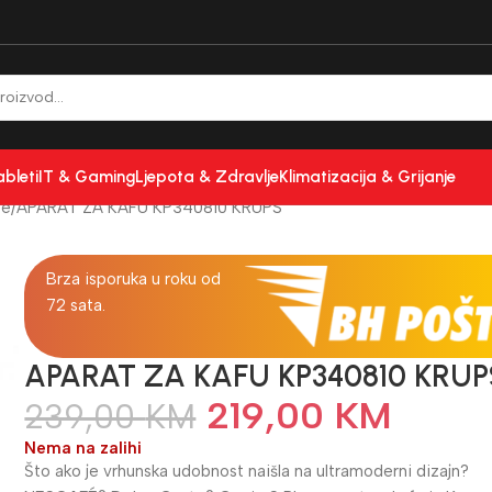
ableti
IT & Gaming
Ljepota & Zdravlje
Klimatizacija & Grijanje
fe
APARAT ZA KAFU KP340810 KRUPS
Brza isporuka u roku od
72 sata.
APARAT ZA KAFU KP340810 KRUP
219,00
KM
239,00
KM
Nema na zalihi
Što ako je vrhunska udobnost naišla na ultramoderni dizajn?