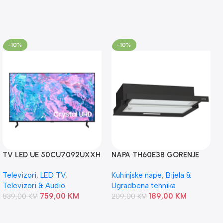
-10%
-10%
TV LED UE 50CU7092UXXH
NAPA TH60E3B GORENJE
SAMSUNG
Televizori
,
LED TV
,
Kuhinjske nape
,
Bijela &
Televizori & Audio
Ugradbena tehnika
759,00
KM
189,00
KM
839,00
KM
209,00
KM