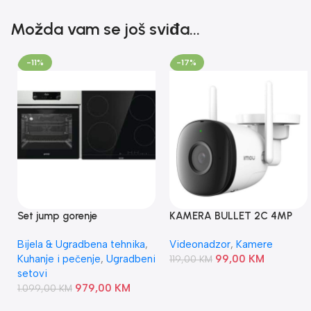
Možda vam se još sviđa...
-11%
-17%
Set jump gorenje
KAMERA BULLET 2C 4MP
BO6737E02X/ECT41SC
IPC-F42P IMOU
Bijela & Ugradbena tehnika
,
Videonadzor
,
Kamere
Kuhanje i pečenje
,
Ugradbeni
99,00
KM
119,00
KM
setovi
979,00
KM
1.099,00
KM