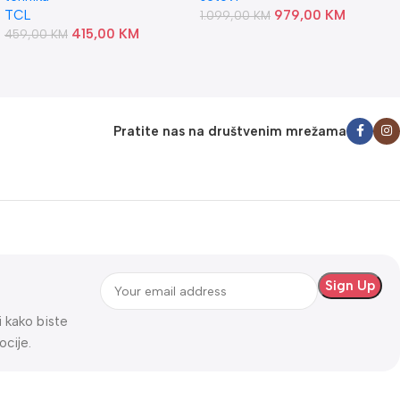
TCL
979,00
KM
1.099,00
KM
415,00
KM
459,00
KM
Pratite nas na društvenim mrežama
ti kako biste
ocije.