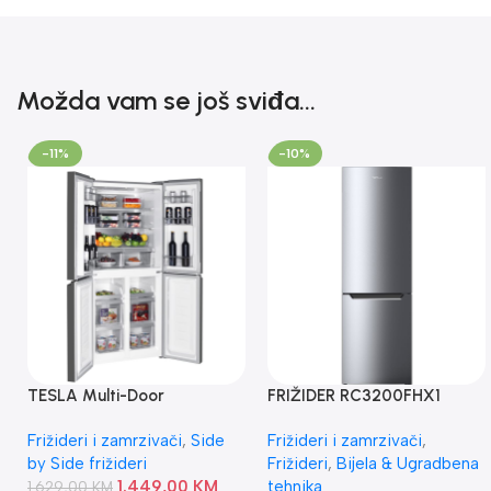
Možda vam se još sviđa...
-11%
-10%
TESLA Multi-Door
FRIŽIDER RC3200FHX1
RM4700FHB
TESLA
Frižideri i zamrzivači
,
Side
Frižideri i zamrzivači
,
by Side frižideri
Frižideri
,
Bijela & Ugradbena
1.449,00
KM
tehnika
1.629,00
KM