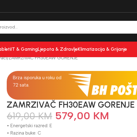
ableti
IT & Gaming
Ljepota & Zdravlje
Klimatizacija & Grijanje
vači
ZAMRZIVAČ FH30EAW GORENJE
Brza isporuka u roku od
72 sata.
ZAMRZIVAČ FH30EAW GORENJE
579,00
KM
619,00
KM
• Energetski razred: E
• Razina buke: C