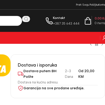
Prati Svoju Pošiljku
Konta
Kontakt
0,00
K
0
items
+387 35 643 444
Dostava i isporuka
Dostava putem BH
2-3
Od 20,00
Pošte
Dana
KM
Dostava na kućnu adresu.
Garancija na sve prodane uređaje.