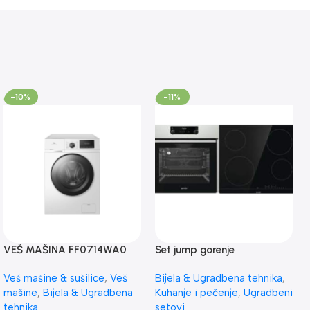
-10%
-11%
VEŠ MAŠINA FF0714WA0
Set jump gorenje
TCL
BO6737E02X/ECT41SC
Veš mašine & sušilice
,
Veš
Bijela & Ugradbena tehnika
,
mašine
,
Bijela & Ugradbena
Kuhanje i pečenje
,
Ugradbeni
tehnika
setovi