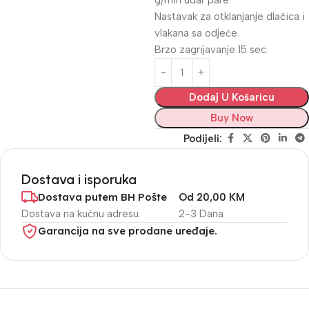
g/min udar pare.
Nastavak za otklanjanje dlačica i
vlakana sa odjeće.
Brzo zagrijavanje 15 sec.
Dodaj U Košaricu
Buy Now
Podijeli:
Dostava i isporuka
Dostava putem BH Pošte
Od 20,00 KM
Dostava na kućnu adresu.
2-3 Dana
Garancija na sve prodane uređaje.