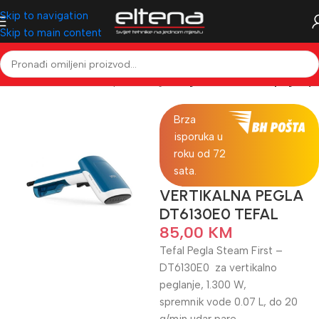
Skip to navigation
Skip to main content
Početna
Mali kućanski aparati
Pegle
Pegle za vertikano peglanje
Brza
isporuka u
roku od 72
sata.
VERTIKALNA PEGLA
DT6130E0 TEFAL
85,00
KM
Tefal Pegla Steam First –
DT6130E0 za vertikalno
peglanje, 1.300 W,
spremnik vode 0.07 L, do 20