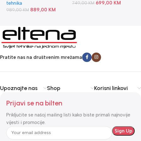
699,00
KM
tehnika
749,00
KM
889,00
KM
989,00
KM
Pratite nas na društvenim mrežama
Upoznajte nas
Shop
Korisni linkovi
Prijavi se na bilten
Priključite se našoj mailing listi kako biste primali najnovije
vijesti i promocije.