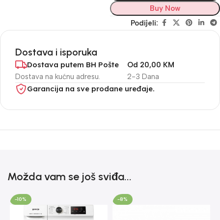
Buy Now
Podijeli:
Dostava i isporuka
Dostava putem BH Pošte
Od 20,00 KM
Dostava na kućnu adresu.
2-3 Dana
Garancija na sve prodane uređaje.
Možda vam se još sviđa...
-10%
-8%