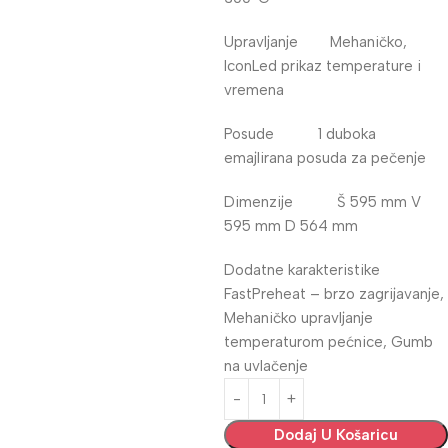
Upravljanje Mehaničko,
IconLed prikaz temperature i
vremena
Posude 1 duboka
emajlirana posuda za pečenje
Dimenzije Š 595 mm V
595 mm D 564 mm
Dodatne karakteristike
FastPreheat – brzo zagrijavanje,
Mehaničko upravljanje
temperaturom pećnice, Gumb
na uvlačenje
Dodaj U Košaricu