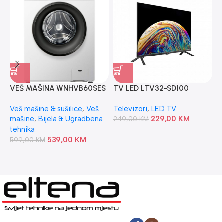
VEŠ MAŠINA WNHVB60SES
TV LED LTV32-SD100
GORENJE
DAHUA – ANDROID
V
Veš mašine & sušilice
,
Veš
Televizori
,
LED TV
W
mašine
,
Bijela & Ugradbena
229,00
KM
249,00
KM
V
tehnika
7
539,00
KM
599,00
KM