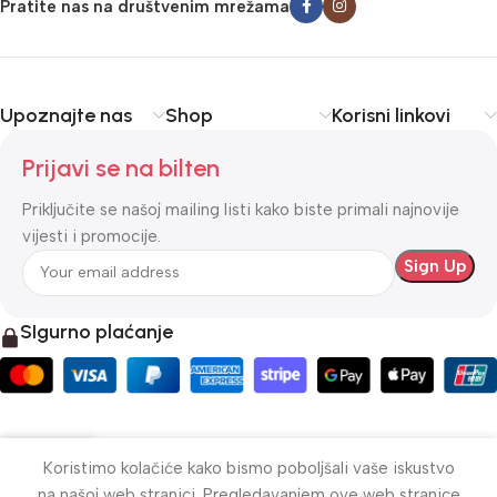
Pratite nas na društvenim mrežama
Upoznajte nas
Shop
Korisni linkovi
Prijavi se na bilten
Priključite se našoj mailing listi kako biste primali najnovije
vijesti i promocije.
SIgurno plaćanje
Koristimo kolačiće kako bismo poboljšali vaše iskustvo
Menu
Košarica
Moj profil
na našoj web stranici. Pregledavanjem ove web stranice