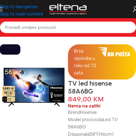
Skip to navigation
Skip to main content
Početna
Televizori & Audio
Televizori
LED TV
SOLD OU
Brza
T
isporuka u
roku od 72
sata.
TV led hisense
58A6BG
849,00
KM
Nema na zalihi
BrendHisense
Model proizvodaLed TV
58A6BG
Dijagonala58″(146cm)