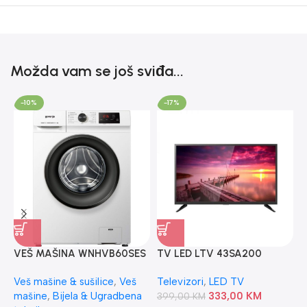
Možda vam se još sviđa...
-10%
-17%
L
8
L
VEŠ MAŠINA WNHVB60SES
TV LED LTV 43SA200
7
GORENJE
DAHUA
Veš mašine & sušilice
,
Veš
Televizori
,
LED TV
mašine
,
Bijela & Ugradbena
333,00
KM
399,00
KM