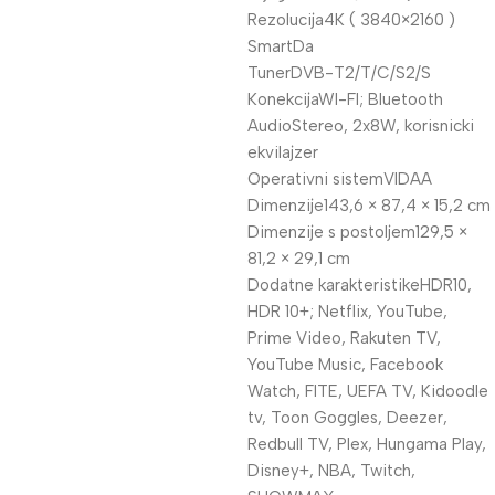
Rezolucija4K ( 3840×2160 )
SmartDa
TunerDVB-T2/T/C/S2/S
KonekcijaWI-FI; Bluetooth
AudioStereo, 2x8W, korisnicki
ekvilajzer
Operativni sistemVIDAA
Dimenzije143,6 × 87,4 × 15,2 cm
Dimenzije s postoljem129,5 ×
81,2 × 29,1 cm
Dodatne karakteristikeHDR10,
HDR 10+; Netflix, YouTube,
Prime Video, Rakuten TV,
YouTube Music, Facebook
Watch, FITE, UEFA TV, Kidoodle
tv, Toon Goggles, Deezer,
Redbull TV, Plex, Hungama Play,
Disney+, NBA, Twitch,