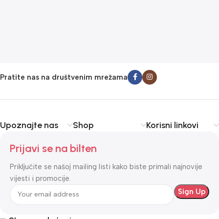
2
Pratite nas na društvenim mrežama
Upoznajte nas
Shop
Korisni linkovi
Prijavi se na bilten
Priključite se našoj mailing listi kako biste primali najnovije
vijesti i promocije.