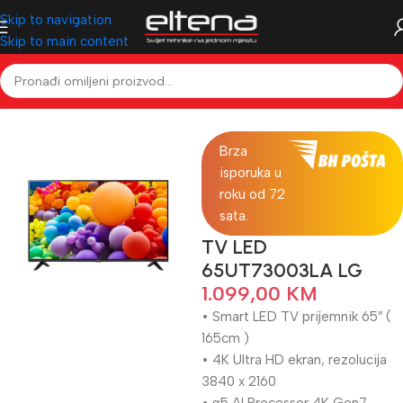
Skip to navigation
Skip to main content
Početna
Televizori & Audio
Televizori
LED TV
Brza
isporuka u
roku od 72
sata.
TV LED
65UT73003LA LG
1.099,00
KM
• Smart LED TV prijemnik 65″ (
165cm )
• 4K Ultra HD ekran, rezolucija
3840 x 2160