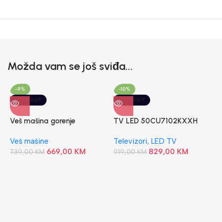
Možda vam se još sviđa...
-9%
-10%
SOLD OUT
SOLD OUT
Veš mašina gorenje
TV LED 50CU7102KXXH
WNEI72SB
SAMSUNG
Veš mašine
Televizori
,
LED TV
669,00
KM
829,00
KM
739,00
KM
919,00
KM
P
S
P