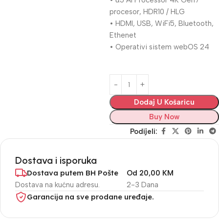
• α5 AI Processor 4K Gen7
procesor, HDR10 / HLG
• HDMI, USB, WiFi5, Bluetooth,
Ethenet
• Operativi sistem webOS 24
Dodaj U Košaricu
Buy Now
Podijeli:
Dostava i isporuka
Dostava putem BH Pošte
Od 20,00 KM
Dostava na kućnu adresu.
2-3 Dana
Garancija na sve prodane uređaje.