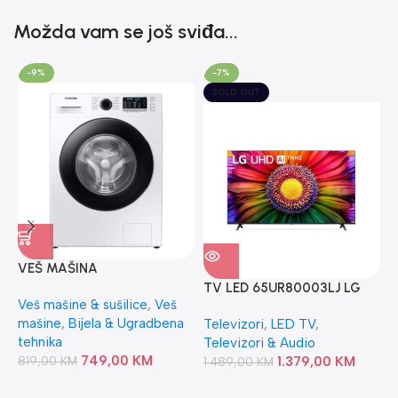
Možda vam se još sviđa...
-9%
-7%
SOLD OUT
VEŠ MAŠINA
T
WW80TA026AE1LE
TV LED 65UR80003LJ LG
Veš mašine & sušilice
,
Veš
T
SAMSUNG
mašine
,
Bijela & Ugradbena
Televizori
,
LED TV
,
3
tehnika
Televizori & Audio
749,00
KM
819,00
KM
1.379,00
KM
1.489,00
KM