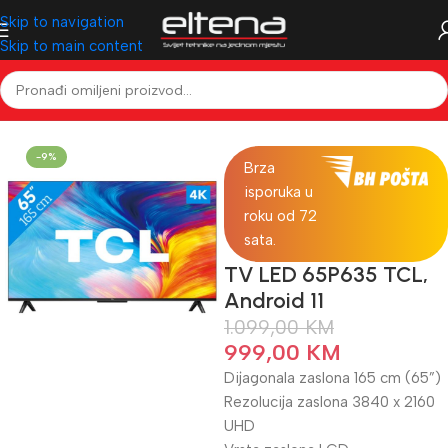
Skip to navigation
Skip to main content
Početna
Televizori & Audio
Televizori
LED TV
-9%
Brza
isporuka u
roku od 72
sata.
TV LED 65P635 TCL,
Android 11
1.099,00
KM
999,00
KM
Dijagonala zaslona 165 cm (65”)
Rezolucija zaslona 3840 x 2160
UHD