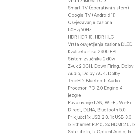
Vrsta zaslona LCD
Smart TV (operativni sistem)
Google TV (Android 11)
Osvježavanje zaslona
50Hz/60Hz
HDR HDR 10, HDR HLG
Vrsta osvjetljenja zaslona DLED
Kvaliteta slike 2300 PPI
Sistem zvučnika 2x10w
Zvuk 2.0CH, Down Firing, Dolby
Audio, Dolby AC4, Dolby
TrueHD, Bluetooth Audio
Procesor IPQ 2.0 Engine 4
jezgre
Povezivanje LAN, Wi-Fi, Wi-Fi
Direct, DLNA, Bluetooth 5.0
Priključci 1x USB 2.0, 1x USB 3.0,
1x Ethernet RJ45, 3x HDMI 2.0, 1x
Satellite In, 1x Optical Audio, 1x