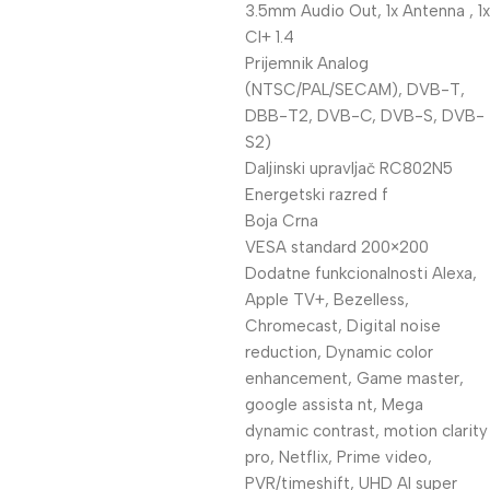
3.5mm Audio Out, 1x Antenna , 1x
CI+ 1.4
Prijemnik Analog
(NTSC/PAL/SECAM), DVB-T,
DBB-T2, DVB-C, DVB-S, DVB-
S2)
Daljinski upravljač RC802N5
Energetski razred f
Boja Crna
VESA standard 200×200
Dodatne funkcionalnosti Alexa,
Apple TV+, Bezelless,
Chromecast, Digital noise
reduction, Dynamic color
enhancement, Game master,
google assista nt, Mega
dynamic contrast, motion clarity
pro, Netflix, Prime video,
PVR/timeshift, UHD AI super