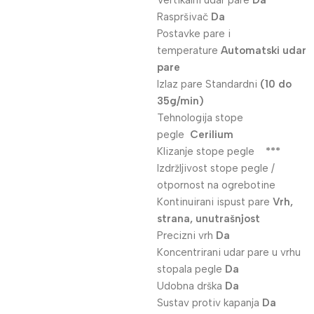
Vertikalni udar pare
Da
Raspršivač
Da
Postavke pare i
temperature
Automatski udar
pare
Izlaz pare Standardni
(10 do
35g/min)
Tehnologija stope
pegle
Cerilium
Klizanje stope pegle
***
Izdržljivost stope pegle /
otpornost na ogrebotine
Kontinuirani ispust pare
Vrh,
strana, unutrašnjost
Precizni vrh
Da
Koncentrirani udar pare u vrhu
stopala pegle
Da
Udobna drška
Da
Sustav protiv kapanja
Da