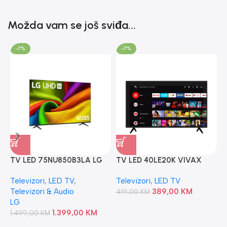
Možda vam se još sviđa...
-7%
-7%
TV LED 75NU850B3LA LG
TV LED 40LE20K VIVAX
ANDROID
F
Televizori
,
LED TV
,
Televizori
,
LED TV
L
Televizori & Audio
389,00
KM
419,00
KM
F
LG
F
1.399,00
KM
1.499,00
KM
t
4