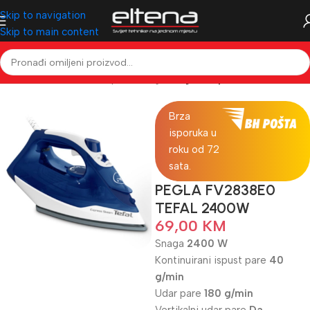
Skip to navigation
Skip to main content
Početna
Mali kućanski aparati
Pegle
Pegle na paru
Brza
isporuka u
roku od 72
sata.
PEGLA FV2838E0
TEFAL 2400W
69,00
KM
Snaga
2400 W
Kontinuirani ispust pare
40
g/min
Udar pare
180 g/min