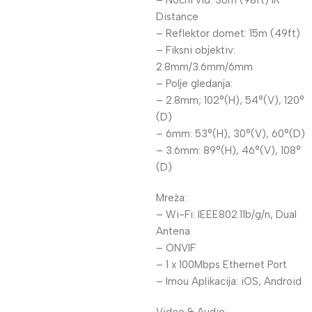
– Noćni vid: 30m (98ft) IR
Distance
– Reflektor domet: 15m (49ft)
– Fiksni objektiv:
2.8mm/3.6mm/6mm
– Polje gledanja:
– 2.8mm; 102°(H), 54°(V), 120°
(D)
– 6mm: 53°(H), 30°(V), 60°(D)
– 3.6mm: 89°(H), 46°(V), 108°
(D)
Mreža:
– Wi-Fi: IEEE802.11b/g/n, Dual
Antena
– ONVIF
– 1 x 100Mbps Ethernet Port
– Imou Aplikacija: iOS, Android