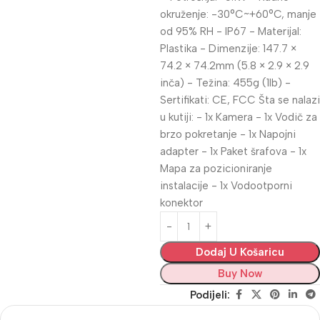
okruženje: -30°C~+60°C, manje
od 95% RH - IP67 - Materijal:
Plastika - Dimenzije: 147.7 ×
74.2 × 74.2mm (5.8 × 2.9 × 2.9
inča) - Težina: 455g (1lb) -
Sertifikati: CE, FCC Šta se nalazi
u kutiji: - 1x Kamera - 1x Vodič za
brzo pokretanje - 1x Napojni
adapter - 1x Paket šrafova - 1x
Mapa za pozicioniranje
instalacije - 1x Vodootporni
konektor
Dodaj U Košaricu
Buy Now
Podijeli: