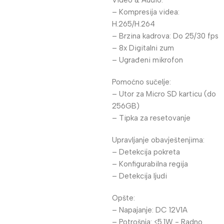
Video & Audio:
– Kompresija videa:
H.265/H.264
– Brzina kadrova: Do 25/30 fps
– 8x Digitalni zum
– Ugrađeni mikrofon
Pomoćno sučelje:
– Utor za Micro SD karticu (do
256GB)
– Tipka za resetovanje
Upravljanje obavještenjima:
– Detekcija pokreta
– Konfigurabilna regija
– Detekcija ljudi
Opšte:
– Napajanje: DC 12V1A
– Potrošnja: <5.1W - Radno