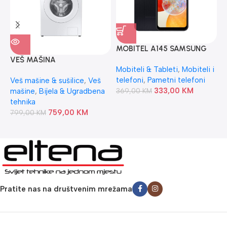
MOBITEL A145 SAMSUNG
U
A14 4/64GB
B
VEŠ MAŠINA
Mobiteli & Tableti
,
Mobiteli i
U
WW70T4040EE1 SAMSUNG
telefoni
,
Pametni telefoni
U
Veš mašine & sušilice
,
Veš
333,00
KM
mašine
,
Bijela & Ugradbena
369,00
KM
5
tehnika
759,00
KM
799,00
KM
Pratite nas na društvenim mrežama