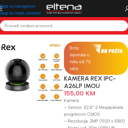
Skip to navigation
Skip to main content
Početna
Videonadzor
Kamere
Brza
isporuka u
roku od 72
sata.
KAMERA REX IPC-
A26LP IMOU
155,00
KM
Kamera:
– Senzor: 1/2.8” 2 Megapiksela
progresivni CMOS
– Rezolucija: 2MP (1920 x 1080)