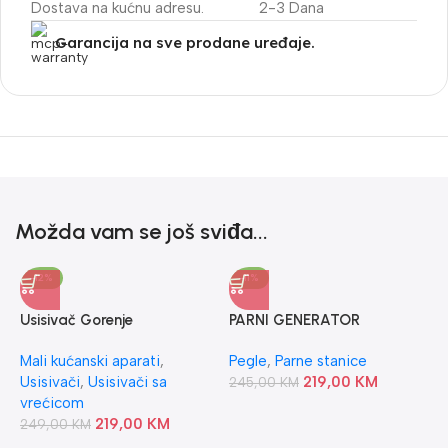
Dostava na kućnu adresu.
2-3 Dana
Garancija na sve prodane uređaje.
Možda vam se još sviđa...
-12%
-11%
Usisivač Gorenje
PARNI GENERATOR
VC2321GPLW
SV6115E0 TEFAL
Mali kućanski aparati
,
Pegle
,
Parne stanice
Usisivači
,
Usisivači sa
219,00
KM
245,00
KM
vrećicom
219,00
KM
249,00
KM