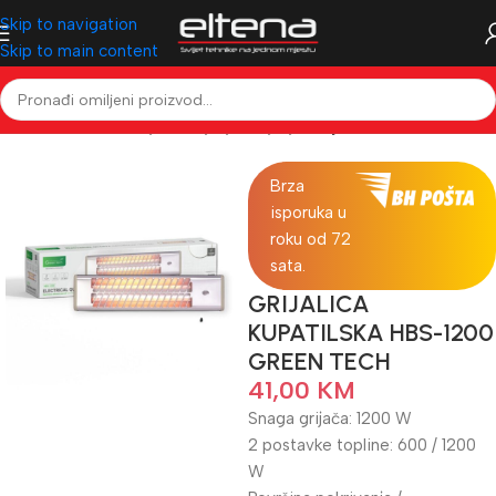
Skip to navigation
Skip to main content
Početna
Klimatizacija & Grijanje
Grijanje
Grijalice
Brza
isporuka u
roku od 72
sata.
GRIJALICA
KUPATILSKA HBS-1200
GREEN TECH
41,00
KM
Snaga grijača: 1200 W
2 postavke topline: 600 / 1200
W