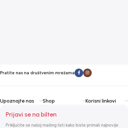
F
B
F
K
6
Pratite nas na društvenim mrežama
Upoznajte nas
Shop
Korisni linkovi
Prijavi se na bilten
Priključite se našoj mailing listi kako biste primali najnovije