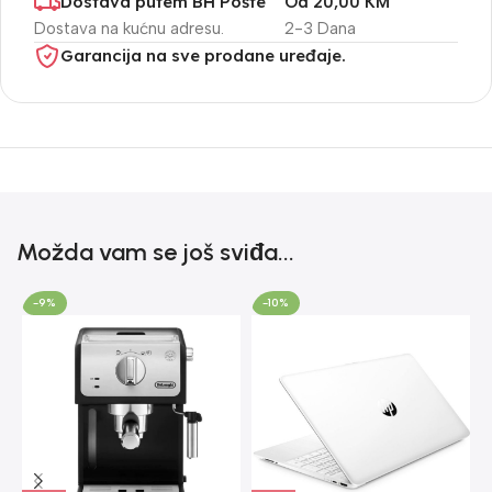
Dostava putem BH Pošte
Od 20,00 KM
Dostava na kućnu adresu.
2-3 Dana
Garancija na sve prodane uređaje.
Možda vam se još sviđa...
-9%
-10%