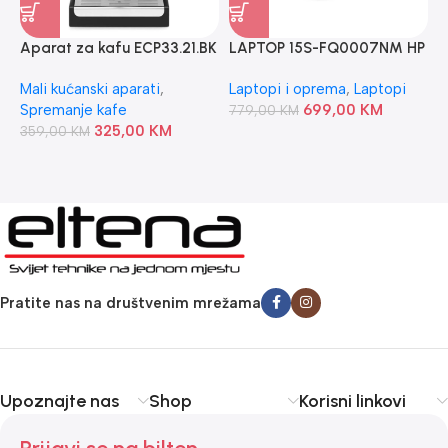
Aparat za kafu ECP33.21.BK
LAPTOP 15S-FQ0007NM HP
T
DeLonghi
8/256GB
P
Mali kućanski aparati
,
Laptopi i oprema
,
Laptopi
T
Spremanje kafe
699,00
KM
T
779,00
KM
325,00
KM
359,00
KM
6
Pratite nas na društvenim mrežama
Upoznajte nas
Shop
Korisni linkovi