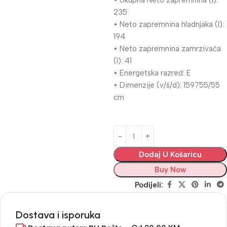
• Ukupna Neto zapremnina (l):
235
• Neto zapremnina hladnjaka (l):
194
• Neto zapremnina zamrzivača
(l): 41
• Energetska razred: E
• Dimenzije (v/š/d): 159755/55
cm
Dodaj U Košaricu
Buy Now
Podijeli:
Dostava i isporuka