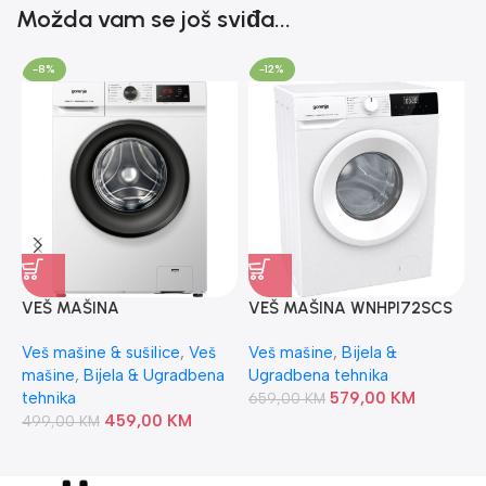
Možda vam se još sviđa...
-8%
-12%
VEŠ MAŠINA
VEŠ MAŠINA WNHPI72SCS
U
WNHVB6X2SDS GORENJE
GORENJE
V
Veš mašine & sušilice
,
Veš
Veš mašine
,
Bijela &
M
mašine
,
Bijela & Ugradbena
Ugradbena tehnika
U
tehnika
579,00
KM
v
659,00
KM
459,00
KM
499,00
KM
2