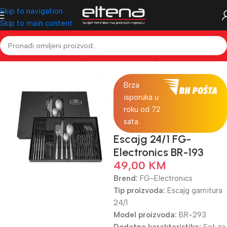
Skip to navigation
Skip to main content
Početna
Mali kućanski aparati
Mali kućanski aparati
Posuđe
Brza
isporuka u
roku od 72
sata.
Escajg 24/1 FG-
Electronics BR-193
49,00
KM
Brend:
FG-Electronics
Tip proizvoda:
Escajg garnitura
24/1
Model proizvoda:
BR-293