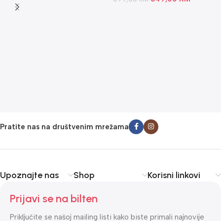
U
E
U
U
4
Pratite nas na društvenim mrežama
Upoznajte nas
Shop
Korisni linkovi
Prijavi se na bilten
Priključite se našoj mailing listi kako biste primali najnovije