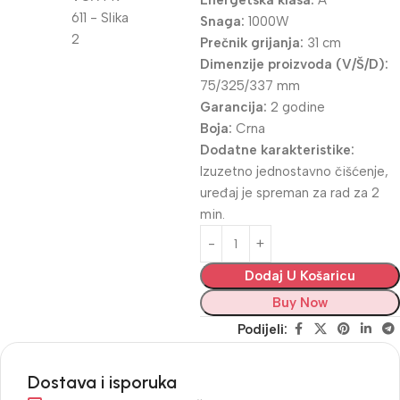
Energetska klasa:
A
Snaga:
1000W
Prečnik grijanja:
31 cm
Dimenzije proizvoda (V/Š/D):
75/325/337 mm
Garancija:
2 godine
Boja:
Crna
Dodatne karakteristike:
Izuzetno jednostavno čišćenje,
uređaj je spreman za rad za 2
min.
Dodaj U Košaricu
Buy Now
Podijeli:
Dostava i isporuka