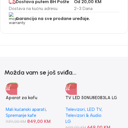
Dostava putem BH Pošte
Od 20,00 KM
Dostava na kućnu adresu.
2-3 Dana
Garancija na sve prodane uređaje.
Možda vam se još sviđa...
-10%
-7%
Aparat za kafu
TV LED 50NU8E0B3LA LG
ECAM22.112.B DeLonghi
Mali kućanski aparati
,
Televizori
,
LED TV
,
Spremanje kafe
Televizori & Audio
849,00
KM
LG
939,00
KM
649,00
KM
699,00
KM