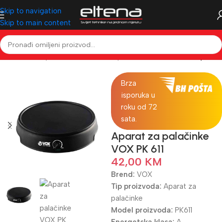
Skip to navigation
Skip to main content
ali kućanski aparati
Mali kućanski aparati
Ostali kućanski aparati
Brza
isporuka u
roku od 72
sata.
Aparat za palačinke
VOX PK 611
42,00
KM
Brend:
VOX
Tip proizvoda:
Aparat za
palačinke
Model proizvoda:
PK611