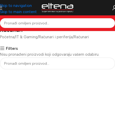
Skip to navigation
Skip to main content
Računari
Početna
IT & Gaming
Računari i periferija
Računari
Filters
Nisu pronađeni proizvodi koji odgovaraju vašem odabiru.