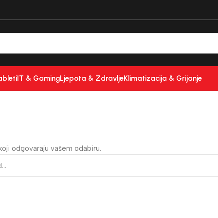
ableti
IT & Gaming
Ljepota & Zdravlje
Klimatizacija & Grijanje
koji odgovaraju vašem odabiru.