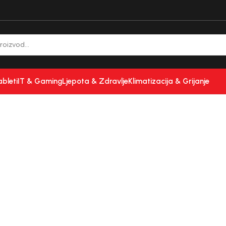
ableti
IT & Gaming
Ljepota & Zdravlje
Klimatizacija & Grijanje