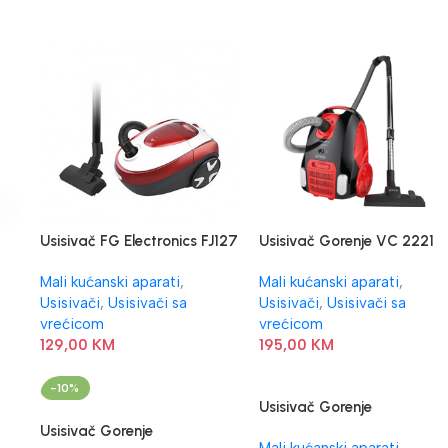
Usisivač FG Electronics FJ127
Usisivač Gorenje VC 2221
PSBKR
Mali kućanski aparati
,
Mali kućanski aparati
,
Usisivači
,
Usisivači sa
Usisivači
,
Usisivači sa
vrećicom
vrećicom
129,00
KM
195,00
KM
-10%
Usisivač Gorenje
VC2223GLR
Usisivač Gorenje