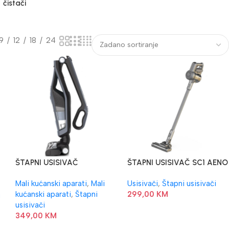
čistači
9
12
18
24
ŠTAPNI USISIVAČ
ŠTAPNI USISIVAČ SC1 AENO
RH6756WO ROWENTA
120W TURBO
Mali kućanski aparati
,
Mali
Usisivači
,
Štapni usisivači
kućanski aparati
,
Štapni
299,00
KM
i
usisivači
349,00
KM