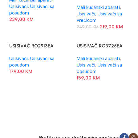
Mali kućanski aparati
,
VC2321GPLW
Usisivači
,
Usisivači sa
Mali kućanski aparati
,
posudom
Usisivači
,
Usisivači sa
239,00
KM
vrećicom
219,00
KM
249,00
KM
USISIVAČ RO2913EA
USISIVAČ RO3725EA
ROWENTA
ROWENTA
Usisivači
,
Usisivači sa
Mali kućanski aparati
,
posudom
Usisivači
,
Usisivači sa
179,00
KM
posudom
159,00
KM
Pratite nas na društvenim mrežama