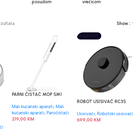
posudom
vrećicom
zultata
Show
SOLD OUT
PARNI ČISTAČ MOP SM1
AENO
ROBOT USISIVAČ RC3S
Mali kućanski aparati
,
Mali
AENO MOKRO-SUHO
kućanski aparati
,
Paročistači
Usisivači
,
Robotski usisivač
219,00
KM
699,00
KM
či