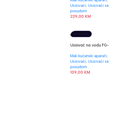
Mali kućanski aparati
,
Usisivači
,
Usisivači sa
posudom
229,00
KM
SOLD OUT
Usisivač na vodu FG-
Electronics FJ-125
Mali kućanski aparati
,
Usisivači
,
Usisivači sa
posudom
109,00
KM