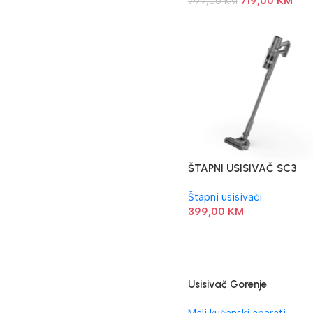
719,00
KM
799,00
KM
ŠTAPNI USISIVAČ SC3
AENO 250W TURBO
Štapni usisivači
399,00
KM
Usisivač Gorenje
VC2101GALWCY