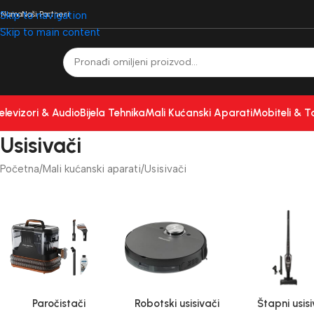
 Nama
Skip to navigation
Naši Partneri
Skip to main content
elevizori & Audio
Bijela Tehnika
Mali Kućanski Aparati
Mobiteli & T
Usisivači
Početna
Mali kućanski aparati
Usisivači
Paročistači
Robotski usisivači
Štapni usisi