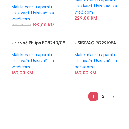
Mali kućanski aparati
,
VC2221GLW
Usisivači
,
Usisivači sa
Mali kućanski aparati
,
vrećicom
Usisivači
,
Usisivači sa
229,00
KM
vrećicom
199,00
KM
222,00
KM
Usisivač Philips FC8240/09
USISIVAČ RO2910EA
ROWENTA
Mali kućanski aparati
,
Mali kućanski aparati
,
Usisivači
,
Usisivači sa
Usisivači
,
Usisivači sa
vrećicom
posudom
169,00
KM
169,00
KM
1
2
→