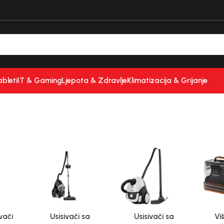
ableti
IT & Gaming
Ljepota & Zdravlje
Klimatizacija & Grijanje
vači
Usisivači sa
Usisivači sa
Vi